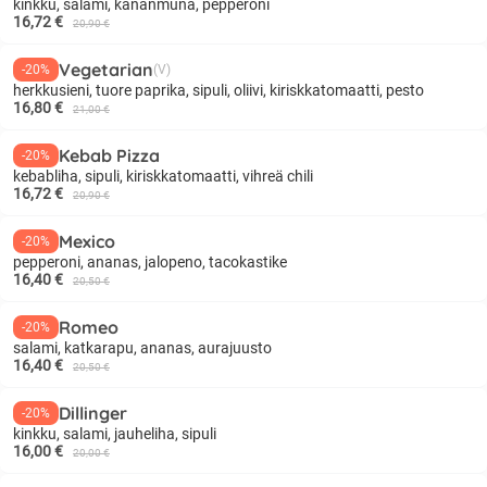
kinkku, salami, kananmuna, pepperoni
16,72 €
20,90 €
Vegetarian
-20%
(V)
herkkusieni, tuore paprika, sipuli, oliivi, kiriskkatomaatti, pesto
16,80 €
21,00 €
Kebab Pizza
-20%
kebabliha, sipuli, kiriskkatomaatti, vihreä chili
16,72 €
20,90 €
Mexico
-20%
pepperoni, ananas, jalopeno, tacokastike
16,40 €
20,50 €
Romeo
-20%
salami, katkarapu, ananas, aurajuusto
16,40 €
20,50 €
Dillinger
-20%
kinkku, salami, jauheliha, sipuli
16,00 €
20,00 €