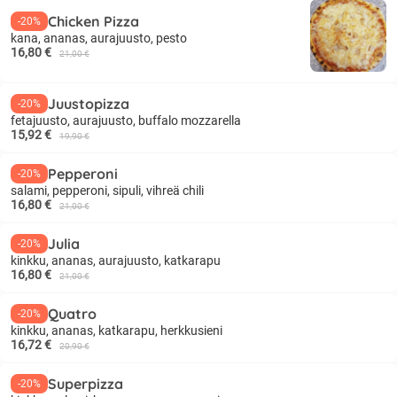
Chicken Pizza
-20%
kana, ananas, aurajuusto, pesto
16,80 €
21,00 €
Juustopizza
-20%
fetajuusto, aurajuusto, buffalo mozzarella
15,92 €
19,90 €
Pepperoni
-20%
salami, pepperoni, sipuli, vihreä chili
16,80 €
21,00 €
Julia
-20%
kinkku, ananas, aurajuusto, katkarapu
16,80 €
21,00 €
Quatro
-20%
kinkku, ananas, katkarapu, herkkusieni
16,72 €
20,90 €
Superpizza
-20%