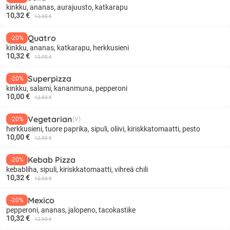
kinkku, ananas, aurajuusto, katkarapu
10,32 €
12,90 €
Quatro
-20%
kinkku, ananas, katkarapu, herkkusieni
10,32 €
12,90 €
Superpizza
-20%
kinkku, salami, kananmuna, pepperoni
10,00 €
12,50 €
Vegetarian
-20%
(V)
herkkusieni, tuore paprika, sipuli, oliivi, kiriskkatomaatti, pesto
10,00 €
12,50 €
Kebab Pizza
-20%
kebabliha, sipuli, kiriskkatomaatti, vihreä chili
10,32 €
12,90 €
Mexico
-20%
pepperoni, ananas, jalopeno, tacokastike
10,32 €
12,90 €