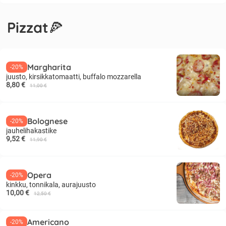
Pizzat🍕
Margharita
-20%
juusto, kirsikkatomaatti, buffalo mozzarella
8,80 €
11,00 €
Bolognese
-20%
jauhelihakastike
9,52 €
11,90 €
Opera
-20%
kinkku, tonnikala, aurajuusto
10,00 €
12,50 €
Americano
-20%