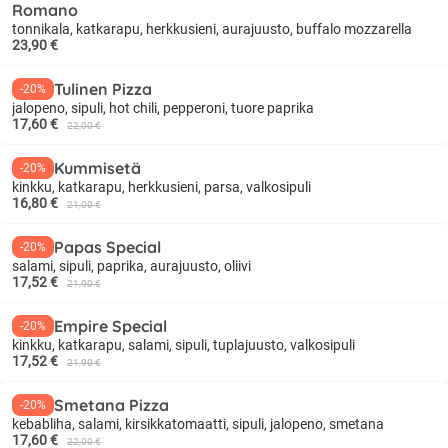
Romano
tonnikala, katkarapu, herkkusieni, aurajuusto, buffalo mozzarella
23,90 €
Tulinen Pizza
-20%
jalopeno, sipuli, hot chili, pepperoni, tuore paprika
17,60 €
22,00 €
Kummisetä
-20%
kinkku, katkarapu, herkkusieni, parsa, valkosipuli
16,80 €
21,00 €
Papas Special
-20%
salami, sipuli, paprika, aurajuusto, oliivi
17,52 €
21,90 €
Empire Special
-20%
kinkku, katkarapu, salami, sipuli, tuplajuusto, valkosipuli
17,52 €
21,90 €
Smetana Pizza
-20%
kebabliha, salami, kirsikkatomaatti, sipuli, jalopeno, smetana
17,60 €
22,00 €