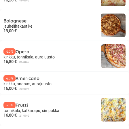
15,20 €
19,00 €
Bolognese
jauhelihakastike
19,00 €
Opera
-20%
kinkku, tonnikala, aurajuusto
16,80 €
21,00 €
Americano
-20%
kinkku, ananas, aurajuusto
16,00 €
20,00 €
Frutti
-20%
tonnikala, katkarapu, simpukka
16,80 €
21,00 €