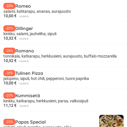
Romeo
-20%
salami, katkarapu, ananas, aurajuusto
10,00 €
12,50 €
Dillinger
-20%
kinkku, salami, jauheliha, sipuli
10,32 €
12,90 €
Romano
-20%
tonnikala, katkarapu, herkkusieni, aurajuusto, buffalo mozzarella
10,32 €
12,90 €
Tulinen Pizza
-20%
jalopeno, sipuli, hot chili, pepperoni, tuore paprika
10,00 €
12,50 €
Kummisetä
-20%
kinkku, katkarapu, herkkusieni, parsa, valkosipuli
11,12 €
13,90 €
Papas Special
-20%