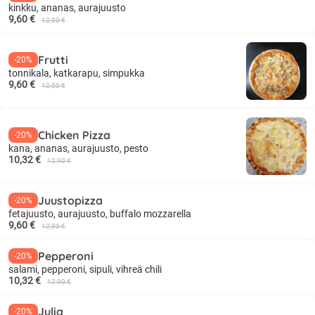
kinkku, ananas, aurajuusto
9,60 €
12,00 €
Frutti
-20%
tonnikala, katkarapu, simpukka
9,60 €
12,00 €
Chicken Pizza
-20%
kana, ananas, aurajuusto, pesto
10,32 €
12,90 €
Juustopizza
-20%
fetajuusto, aurajuusto, buffalo mozzarella
9,60 €
12,00 €
Pepperoni
-20%
salami, pepperoni, sipuli, vihreä chili
10,32 €
12,90 €
Julia
-20%