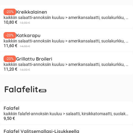
Kreikkalainen
-20%
kaikkiin salaatti-annoksiin kuuluu > amerikansalaatti, suolakurkku, kirsikkatomaatti, kikherneitä, viikuna viinietikka, auringonkukansiemeniä
10,80 €
13,50 €
Katkarapu
-20%
kaikkiin salaatti-annoksiin kuuluu > amerikansalaatti, suolakurkku, kirsikkatomaatti, kikherneitä, viikuna viinietikka, auringonkukansiemeniä
11,60 €
14,50 €
Grillattu Broileri
-20%
kaikkiin salaatti-annoksiin kuuluu > amerikansalaatti, suolakurkku, kirsikkatomaatti, kikherneitä, viikuna viinietikka, auringonkukansiemeniä
11,20 €
14,00 €
Falafelit🌯
Falafel
kaikkiin falafel-annoksiin kuuluu > salaatti, kirsikkatomaatti, suolakurkku, kastike, currykastike, BBQ-kastike
9,50 €
Falafel Valitsemallasi-Lisukkeella