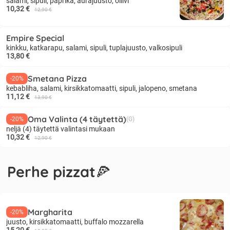
salami, sipuli, paprika, aurajuusto, oliivi
10,32 €
12,90 €
Empire Special
kinkku, katkarapu, salami, sipuli, tuplajuusto, valkosipuli
13,80 €
Smetana Pizza
-20%
kebabliha, salami, kirsikkatomaatti, sipuli, jalopeno, smetana
11,12 €
13,90 €
Oma Valinta (4 täytettä)
-20%
(G)
neljä (4) täytettä valintasi mukaan
10,32 €
12,90 €
Perhe pizzat🍕
Margharita
-20%
juusto, kirsikkatomaatti, buffalo mozzarella