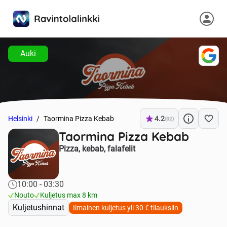
Auki
Helsinki
Taormina Pizza Kebab
4.2
(82)
Taormina Pizza Kebab
Pizza, kebab, falafelit
10:00 - 03:30
Nouto
Kuljetus max 8 km
Kuljetushinnat
Ilmainen kuljetus yli 30 € tilauksiin