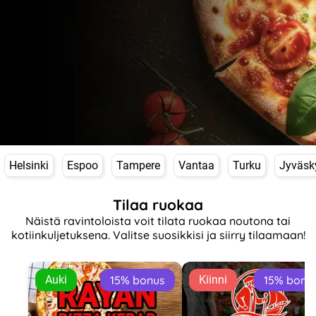
Helsinki
Espoo
Tampere
Vantaa
Turku
Jyväsk
Tilaa ruokaa
Näistä ravintoloista voit tilata ruokaa noutona tai
kotiinkuljetuksena. Valitse suosikkisi ja siirry tilaamaan!
Auki
15% bonus
Kiinni
15% bonu