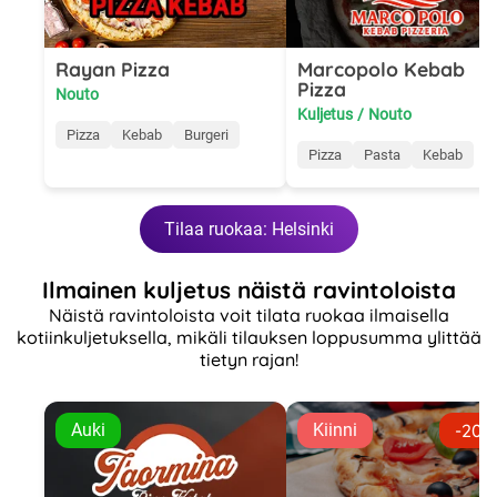
Rayan Pizza
Marcopolo Kebab
Pizza
Nouto
Kuljetus
/
Nouto
Pizza
Kebab
Burgeri
Pizza
Pasta
Kebab
Tilaa ruokaa: Helsinki
Ilmainen kuljetus näistä ravintoloista
Näistä ravintoloista voit tilata ruokaa ilmaisella
kotiinkuljetuksella, mikäli tilauksen loppusumma ylittää
tietyn rajan!
Auki
Kiinni
-20 