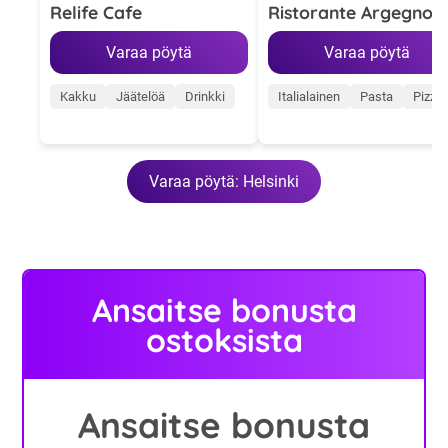
Relife Cafe
Ristorante Argegno
Varaa pöytä
Varaa pöytä
Kakku
Jäätelöä
Drinkki
Italialainen
Pasta
Pizza
Varaa pöytä: Helsinki
Ansaitse bonusta
ostoksista
Ansaitse bonusta